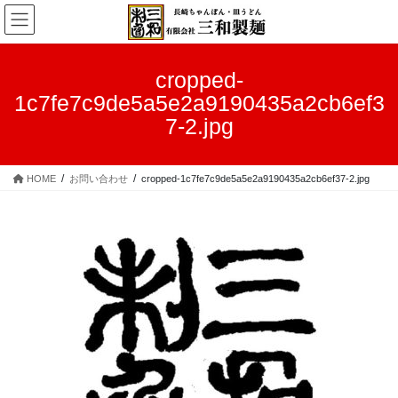
コ
ナ
ン
ビ
テ
ゲ
ン
ー
cropped-
ツ
シ
1c7fe7c9de5a5e2a9190435a2cb6ef3
へ
ョ
ス
ン
7-2.jpg
キ
に
ッ
移
プ
動
HOME
お問い合わせ
cropped-1c7fe7c9de5a5e2a9190435a2cb6ef37-2.jpg