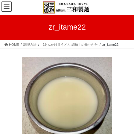
コ
ナ
ン
ビ
テ
ゲ
ン
ー
zr_itame22
ツ
シ
へ
ョ
ス
ン
HOME
調理方法
【あんかけ皿うどん 細麺】の作りかた
zr_itame22
キ
に
ッ
移
プ
動