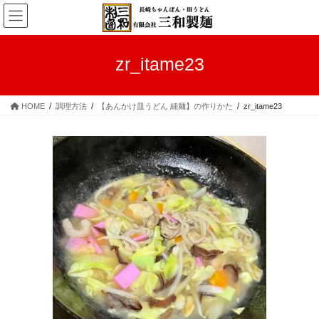
コ
ナ
ン
ビ
テ
ゲ
ン
ー
zr_itame23
ツ
シ
へ
ョ
ス
ン
HOME
調理方法
【あんかけ皿うどん 細麺】の作りかた
zr_itame23
キ
に
ッ
移
プ
動